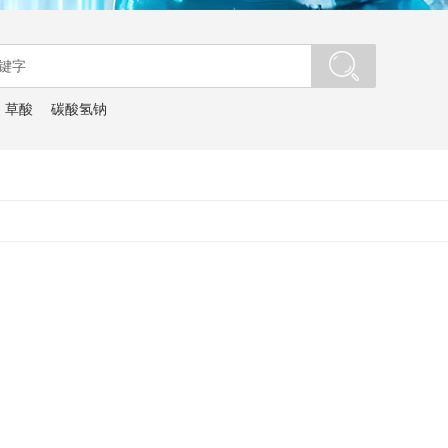
：
草酸
碳酸氢钠